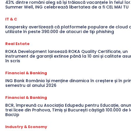
43% dintre români aleg să își trăiască vacanțele în felul lor
Summer Well, ING celebrează libertatea de a fi CEL MAI TU
IT & C
Kaspersky avertizează că platformele populare de cloud a
utilizate în peste 390.000 de atacuri de tip phishing
Real Estate
ROKA Development lansează ROKA Quality Certificate, un
instrument de garanții extinse până la 10 ani și calitate a
în scris
Financial & Banking
ING Bank România își menține dinamica în creștere și în pri
semestru al anului 2026
Financial & Banking
BCR, împreună cu Asociația Edupedu pentru Educație, anun
trei licee din Prahova, Timiș și București câștigă 100.000 de l
BacUp
Industry & Economy