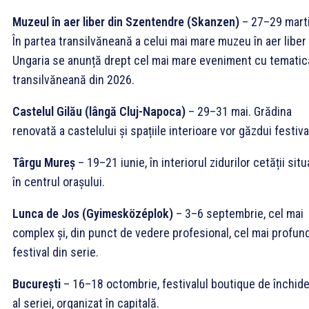
Muzeul în aer liber din Szentendre (Skanzen)
– 27–29 marti
În partea transilvăneană a celui mai mare muzeu în aer liber
Ungaria se anunță drept cel mai mare eveniment cu tematic
transilvăneană din 2026.
Castelul Gilău (lângă Cluj-Napoca)
– 29–31 mai. Grădina
renovată a castelului și spațiile interioare vor găzdui festiva
Târgu Mureș
– 19–21 iunie, în interiorul zidurilor cetății sit
în centrul orașului.
Lunca de Jos (Gyimesközéplok)
– 3–6 septembrie, cel mai
complex și, din punct de vedere profesional, cel mai profun
festival din serie.
București
– 16–18 octombrie, festivalul boutique de închid
al seriei, organizat în capitală.