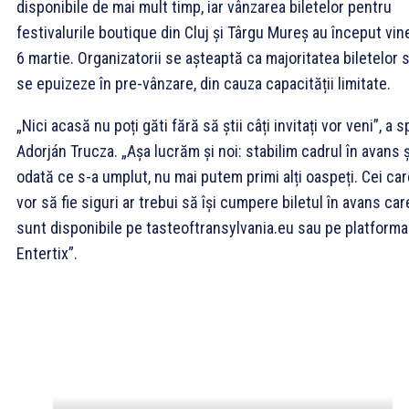
disponibile de mai mult timp, iar vânzarea biletelor pentru
festivalurile boutique din Cluj și Târgu Mureș au început vine
6 martie. Organizatorii se așteaptă ca majoritatea biletelor 
se epuizeze în pre-vânzare, din cauza capacității limitate.
„Nici acasă nu poți găti fără să știi câți invitați vor veni”, a 
Adorján Trucza. „Așa lucrăm și noi: stabilim cadrul în avans ș
odată ce s-a umplut, nu mai putem primi alți oaspeți. Cei car
vor să fie siguri ar trebui să își cumpere biletul în avans car
sunt disponibile pe tasteoftransylvania.eu sau pe platforma
Entertix”.