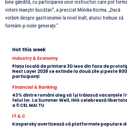
bine gândită, cu participarea unor instructori care pot form
viitorii maeștri bucătari”, a precizat Mónika Kozma. „Dacă
vorbim despre gastronomie la nivel înalt, atunci trebuie să
formăm și noile generații.”
Hot this week
Industry & Economy
Piața locală de printare 3D iese din faza de protot
Next Layer 2026 se extinde la două zile și peste 80
participanți
Financial & Banking
43% dintre români aleg să își trăiască vacanțele î
felul lor. La Summer Well, ING celebrează libertat
a fi CEL MAI TU
IT & C
Kaspersky avertizează că platformele populare d