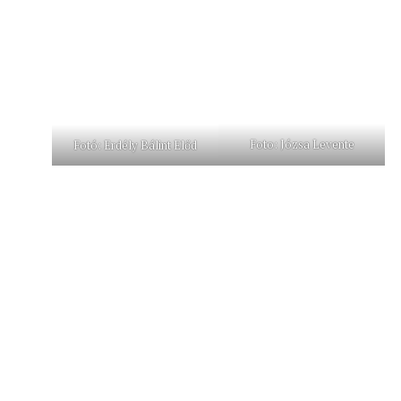
Foto: Józsa Levente
Fotó: Erdély Bálint Előd