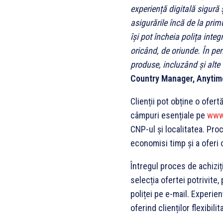
experiență digitală sigură 
asigurările încă de la primu
își pot încheia polița integ
oricând, de oriunde. În pe
produse, incluzând și alte 
Country Manager, Anyti
Clienții pot obține o ofer
câmpuri esențiale pe
www
CNP-ul și localitatea. Pro
economisi timp și a oferi o
Întregul proces de achiziț
selecția ofertei potrivite,
poliței pe e-mail. Experie
oferind clienților flexibilit