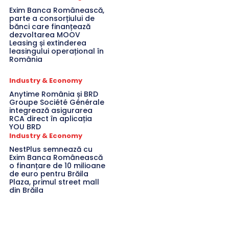
Exim Banca Românească,
parte a consorțiului de
bănci care finanțează
dezvoltarea MOOV
Leasing și extinderea
leasingului operațional în
România
Industry & Economy
Anytime România și BRD
Groupe Société Générale
integrează asigurarea
RCA direct în aplicația
YOU BRD
Industry & Economy
NestPlus semnează cu
Exim Banca Românească
o finanțare de 10 milioane
de euro pentru Brăila
Plaza, primul street mall
din Brăila