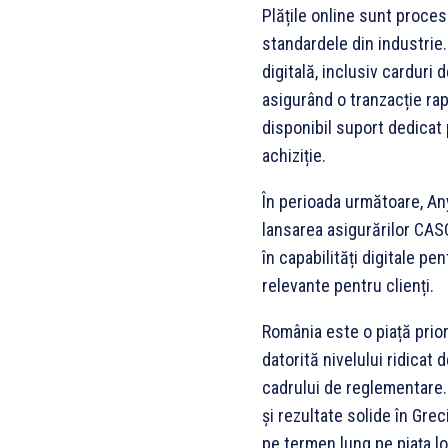
Plățile online sunt proces
standardele din industrie
digitală, inclusiv carduri 
asigurând o tranzacție rap
disponibil suport dedicat
achiziție.
În perioada următoare, Any
lansarea asigurărilor CASCO
în capabilități digitale pe
relevante pentru clienți.
România este o piață prior
datorită nivelului ridicat d
cadrului de reglementare. 
și rezultate solide în Grec
pe termen lung pe piața lo