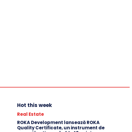
About
Events ATL&BTL
Industry
Financial & Banking
IT & C
Politics
Automotive
Entrepreneur
Real Estate
Sports
News
Annual Events
Contact
Hot this week
Real Estate
ROKA Development lansează ROKA
Quality Certificate, un instrument de