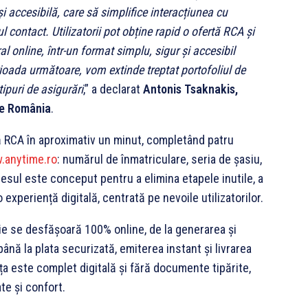
și accesibilă, care să simplifice interacțiunea cu
l contact. Utilizatorii pot obține rapid o ofertă RCA și
ral online, într-un format simplu, sigur și accesibil
rioada următoare, vom extinde treptat portofoliul de
tipuri de asigurări
,” a declarat
Antonis Tsaknakis,
me România
.
tă RCA în aproximativ un minut, completând patru
.anytime.ro
: numărul de înmatriculare, seria de șasiu,
cesul este conceput pentru a elimina etapele inutile, a
 experiență digitală, centrată pe nevoile utilizatorilor.
ie se desfășoară 100% online, de la generarea și
 până la plata securizată, emiterea instant și livrarea
nța este complet digitală și fără documente tipărite,
ate și confort.