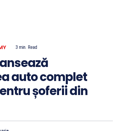
MY
3
min.
Read
lansează
ea auto complet
entru șoferii din
uarie