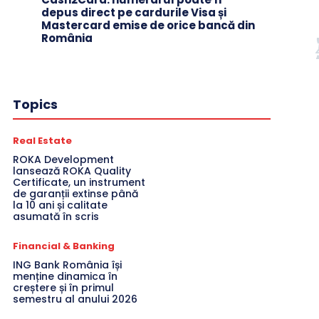
depus direct pe cardurile Visa și
Mastercard emise de orice bancă din
România
Topics
Real Estate
ROKA Development
lansează ROKA Quality
Certificate, un instrument
de garanții extinse până
la 10 ani și calitate
asumată în scris
Financial & Banking
ING Bank România își
menține dinamica în
creștere și în primul
semestru al anului 2026