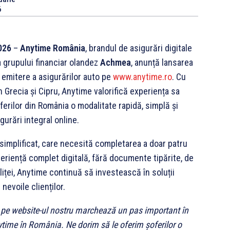
6
026
–
Anytime România
, brandul de asigurări digitale
a grupului financiar olandez
Achmea
, anunță lansarea
e emitere a asigurărilor auto pe
www.anytime.ro
. Cu
n Grecia și Cipru, Anytime valorifică experiența sa
ferilor din România o modalitate rapidă, simplă și
gurări integral online.
simplificat, care necesită completarea a doar patru
eriență complet digitală, fără documente tipărite, de
oliței, Anytime continuă să investească în soluții
nevoile clienților.
 pe website-ul nostru marchează un pas important în
time în România. Ne dorim să le oferim șoferilor o