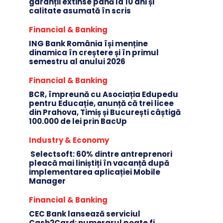
garanții extinse până la 10 ani și
calitate asumată în scris
Financial & Banking
ING Bank România își menține
dinamica în creștere și în primul
semestru al anului 2026
Financial & Banking
BCR, împreună cu Asociația Edupedu
pentru Educație, anunță că trei licee
din Prahova, Timiș și București câștigă
100.000 de lei prin BacUp
Industry & Economy
Selectsoft: 60% dintre antreprenori
pleacă mai liniștiți în vacanță după
implementarea aplicației Mobile
Manager
Financial & Banking
CEC Bank lansează serviciul
Cash2Card: numerarul poate fi