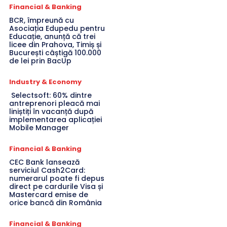
Financial & Banking
BCR, împreună cu
Asociația Edupedu pentru
Educație, anunță că trei
licee din Prahova, Timiș și
București câștigă 100.000
de lei prin BacUp
Industry & Economy
Selectsoft: 60% dintre
antreprenori pleacă mai
liniștiți în vacanță după
implementarea aplicației
Mobile Manager
Financial & Banking
CEC Bank lansează
serviciul Cash2Card:
numerarul poate fi depus
direct pe cardurile Visa și
Mastercard emise de
orice bancă din România
Financial & Banking