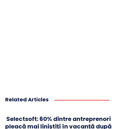
Related Articles
Selectsoft: 60% dintre antreprenori
pleacă mai liniștiți în vacanță după