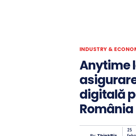
INDUSTRY & ECONO
Anytime 
asigurar
digitală p
România
25
By
ThinkBiz
febr