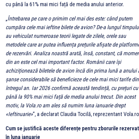
cu până la 61% mai mici față de media anului anterior.
„
Întrebarea pe care o primim cel mai des este: când putem
cumpăra cele mai ieftine bilete de avion? De-a lungul timpului
au vehiculat numeroase teorii legate de zilele, orele sau
metodele care ar putea influența prețurile afișate de platform
de rezervări. Analiza noastră arată, însă, constant, că momen
din an este cel mai important factor. Românii care își
achiziționează biletele de avion încă din prima lună a anului
șanse considerabile să beneficieze de cele mai mici tarife din
întregul an. Iar 2026 confirmă această tendință, cu prețuri cu
până la 90% mai mici față de media anului trecut. Din acest
motiv, la Vola.ro am ales să numim luna ianuarie drept
«Ieftinuarie»
”, a declarat Claudia Tocilă, reprezentant Vola.ro
Cum se justifică aceste diferențe pentru zborurile rezerva
în luna ianuarie