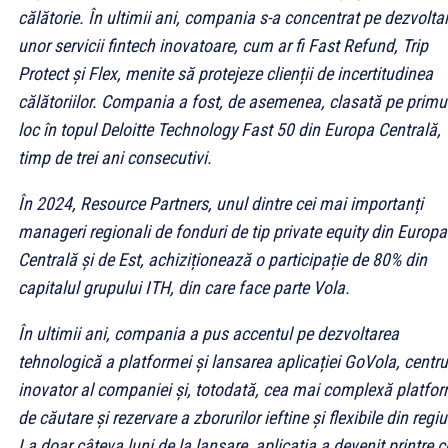
călătorie. În ultimii ani, compania s-a concentrat pe dezvolta
unor servicii fintech inovatoare, cum ar fi Fast Refund, Trip
Protect și Flex, menite să protejeze clienții de incertitudinea
călătoriilor. Compania a fost, de asemenea, clasată pe primu
loc în topul Deloitte Technology Fast 50 din Europa Centrală,
timp de trei ani consecutivi.
În 2024, Resource Partners, unul dintre cei mai importanți
manageri regionali de fonduri de tip private equity din Europa
Centrală și de Est, achiziționează o participație de 80% din
capitalul grupului ITH, din care face parte Vola.
În ultimii ani, compania a pus accentul pe dezvoltarea
tehnologică a platformei și lansarea aplicației GoVola, centru
inovator al companiei și, totodată, cea mai complexă platfo
de căutare și rezervare a zborurilor ieftine și flexibile din regi
La doar câteva luni de la lansare, aplicația a devenit printre c