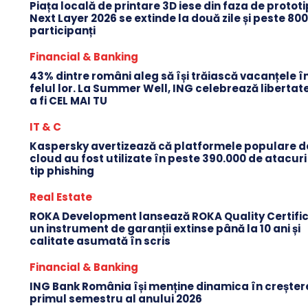
Piața locală de printare 3D iese din faza de protot
Next Layer 2026 se extinde la două zile și peste 80
participanți
Financial & Banking
43% dintre români aleg să își trăiască vacanțele î
felul lor. La Summer Well, ING celebrează libertat
a fi CEL MAI TU
IT & C
Kaspersky avertizează că platformele populare d
cloud au fost utilizate în peste 390.000 de atacuri
tip phishing
Real Estate
ROKA Development lansează ROKA Quality Certific
un instrument de garanții extinse până la 10 ani și
calitate asumată în scris
Financial & Banking
ING Bank România își menține dinamica în creștere
primul semestru al anului 2026