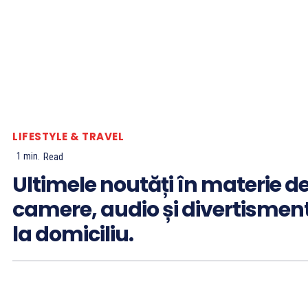
LIFESTYLE & TRAVEL
1
min.
Read
Ultimele noutăți în materie d
camere, audio și divertismen
la domiciliu.
By
ThinkBiz
12 ianuarie 2026