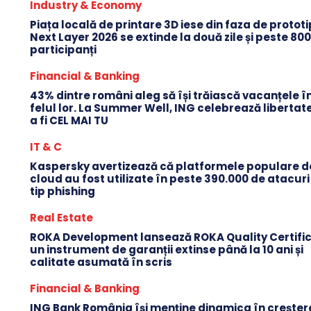
Industry & Economy
Piața locală de printare 3D iese din faza de protot
Next Layer 2026 se extinde la două zile și peste 80
participanți
Financial & Banking
43% dintre români aleg să își trăiască vacanțele î
felul lor. La Summer Well, ING celebrează libertat
a fi CEL MAI TU
IT & C
Kaspersky avertizează că platformele populare d
cloud au fost utilizate în peste 390.000 de atacuri
tip phishing
Real Estate
ROKA Development lansează ROKA Quality Certific
un instrument de garanții extinse până la 10 ani și
calitate asumată în scris
Financial & Banking
ING Bank România își menține dinamica în creștere