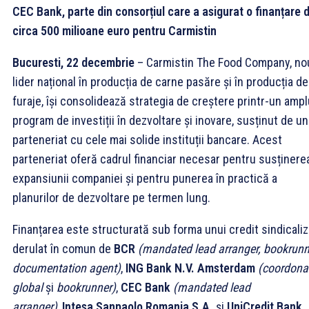
CEC Bank, parte din consorțiul care a asigurat o finanțare 
circa 500 milioane euro pentru Carmistin
Bucuresti, 22 decembrie
– Carmistin The Food Company, no
lider național în producția de carne pasăre și în producția de
furaje, își consolidează strategia de creștere printr-un ampl
program de investiții în dezvoltare și inovare, susținut de un
parteneriat cu cele mai solide instituții bancare. Acest
parteneriat oferă cadrul financiar necesar pentru susținere
expansiunii companiei și pentru punerea în practică a
planurilor de dezvoltare pe termen lung.
Finanțarea este structurată sub forma unui credit sindicaliz
derulat în comun de
BCR
(mandated lead arranger, bookrunn
documentation agent)
,
ING Bank N.V. Amsterdam
(coordona
global
și
bookrunner)
,
CEC Bank
(mandated lead
arranger)
,
Intesa Sanpaolo Romania S.A.
și
UniCredit Bank