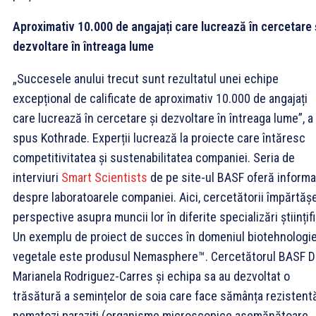
Aproximativ 10.000 de angajați care lucrează în cercetare 
dezvoltare în întreaga lume
„Succesele anului trecut sunt rezultatul unei echipe
excepțional de calificate de aproximativ 10.000 de angajați
care lucrează în cercetare și dezvoltare în întreaga lume”, a
spus Kothrade. Experții lucrează la proiecte care întăresc
competitivitatea și sustenabilitatea companiei. Seria de
interviuri
Smart Scientists
de pe site-ul BASF oferă informaț
despre laboratoarele companiei. Aici, cercetătorii împărtăș
perspective asupra muncii lor în diferite specializări științif
Un exemplu de proiect de succes în domeniul biotehnologie
vegetale este produsul Nemasphere™. Cercetătorul BASF D
Marianela Rodriguez-Carres și echipa sa au dezvoltat o
trăsătură a semințelor de soia care face sămânța rezistentă
nematozi paraziți (organisme microscopice asemănătoare