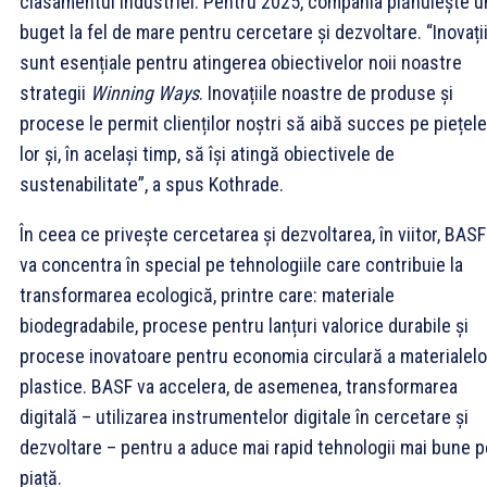
clasamentul industriei. Pentru 2025, compania plănuiește u
buget la fel de mare pentru cercetare și dezvoltare. “Inovați
sunt esențiale pentru atingerea obiectivelor noii noastre
strategii
Winning Ways
. Inovațiile noastre de produse și
procese le permit clienților noștri să aibă succes pe piețele
lor și, în același timp, să își atingă obiectivele de
sustenabilitate”, a spus Kothrade.
În ceea ce privește cercetarea și dezvoltarea, în viitor, BAS
va concentra în special pe tehnologiile care contribuie la
transformarea ecologică, printre care: materiale
biodegradabile, procese pentru lanțuri valorice durabile și
procese inovatoare pentru economia circulară a materialelo
plastice. BASF va accelera, de asemenea, transformarea
digitală – utilizarea instrumentelor digitale în cercetare și
dezvoltare – pentru a aduce mai rapid tehnologii mai bune p
piață.