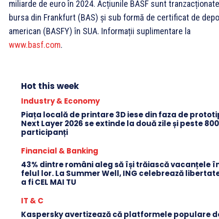
miliarde de euro în 2024. Acțiunile BASF sunt tranzacționate
bursa din Frankfurt (BAS) și sub formă de certificat de depo
american (BASFY) în SUA. Informații suplimentare la
www.basf.com
.
Hot this week
Industry & Economy
Piața locală de printare 3D iese din faza de protot
Next Layer 2026 se extinde la două zile și peste 80
participanți
Financial & Banking
43% dintre români aleg să își trăiască vacanțele î
felul lor. La Summer Well, ING celebrează libertat
a fi CEL MAI TU
IT & C
Kaspersky avertizează că platformele populare d