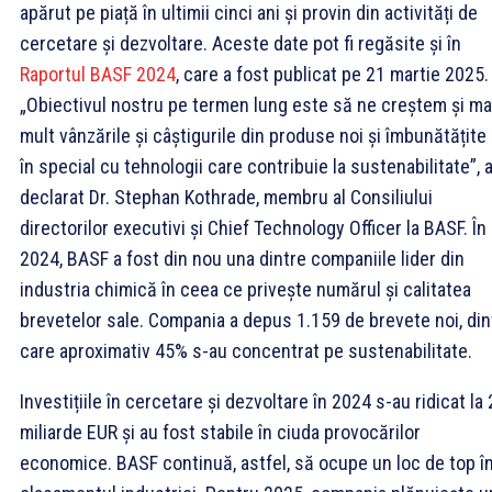
apărut pe piață în ultimii cinci ani și provin din activități de
cercetare și dezvoltare. Aceste date pot fi regăsite și în
Raportul BASF 2024
, care a fost publicat pe 21 martie 2025.
„Obiectivul nostru pe termen lung este să ne creștem și ma
mult vânzările și câștigurile din produse noi și îmbunătățite
în special cu tehnologii care contribuie la sustenabilitate”, 
declarat Dr. Stephan Kothrade, membru al Consiliului
directorilor executivi și Chief Technology Officer la BASF. În
2024, BASF a fost din nou una dintre companiile lider din
industria chimică în ceea ce privește numărul și calitatea
brevetelor sale. Compania a depus 1.159 de brevete noi, din
care aproximativ 45% s-au concentrat pe sustenabilitate.
Investițiile în cercetare și dezvoltare în 2024 s-au ridicat la 
miliarde EUR și au fost stabile în ciuda provocărilor
economice. BASF continuă, astfel, să ocupe un loc de top î