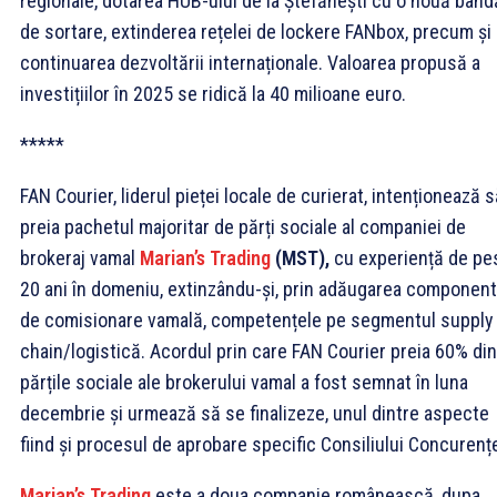
regionale, dotarea HUB-ului de la Ștefănești cu o nouă band
de sortare, extinderea rețelei de lockere FANbox, precum și
continuarea dezvoltării internaționale. Valoarea propusă a
investițiilor în 2025 se ridică la 40 milioane euro.
*****
FAN Courier, liderul pieței locale de curierat, intenționează 
preia pachetul majoritar de părți sociale al companiei de
brokeraj vamal
Marian’s Trading
(MST),
cu experiență de pe
20 ani în domeniu, extinzându-și, prin adăugarea component
de comisionare vamală, competențele pe segmentul supply
chain/logistică. Acordul prin care FAN Courier preia 60% din
părțile sociale ale brokerului vamal a fost semnat în luna
decembrie și urmează să se finalizeze, unul dintre aspecte
fiind și procesul de aprobare specific Consiliului Concurențe
Marian’s Trading
este a doua companie românească, dupa