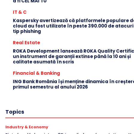
a fi CEL MAI TU
IT & C
Kaspersky avertizează că platformele populare d
cloud au fost utilizate în peste 390.000 de atacuri
tip phishing
Real Estate
ROKA Development lansează ROKA Quality Certific
un instrument de garanții extinse până la 10 ani și
calitate asumată în scris
Financial & Banking
ING Bank România își menține dinamica în creștere
primul semestru al anului 2026
Topics
Industry & Economy