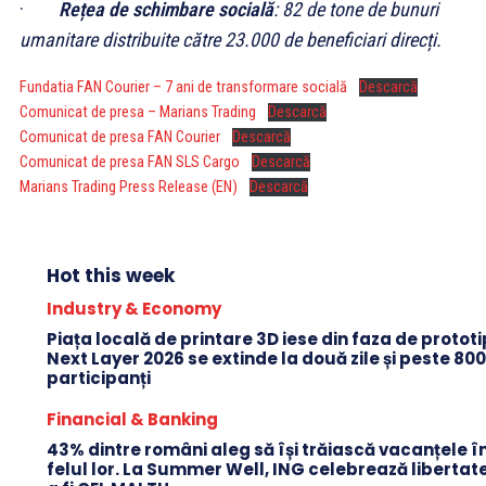
·
Rețea de schimbare socială
: 82 de tone de bunuri
umanitare distribuite către 23.000 de beneficiari direcți.
Fundatia FAN Courier – 7 ani de transformare socială
Descarcă
Comunicat de presa – Marians Trading
Descarcă
Comunicat de presa FAN Courier
Descarcă
Comunicat de presa FAN SLS Cargo
Descarcă
Marians Trading Press Release (EN)
Descarcă
Hot this week
Industry & Economy
Piața locală de printare 3D iese din faza de protot
Next Layer 2026 se extinde la două zile și peste 80
participanți
Financial & Banking
43% dintre români aleg să își trăiască vacanțele î
felul lor. La Summer Well, ING celebrează libertat