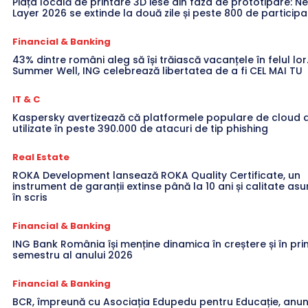
Piața locală de printare 3D iese din faza de prototipare: Ne
Layer 2026 se extinde la două zile și peste 800 de participa
Financial & Banking
43% dintre români aleg să își trăiască vacanțele în felul lor
Summer Well, ING celebrează libertatea de a fi CEL MAI TU
IT & C
Kaspersky avertizează că platformele populare de cloud a
utilizate în peste 390.000 de atacuri de tip phishing
Real Estate
ROKA Development lansează ROKA Quality Certificate, un
instrument de garanții extinse până la 10 ani și calitate a
în scris
Financial & Banking
ING Bank România își menține dinamica în creștere și în pri
semestru al anului 2026
Financial & Banking
BCR, împreună cu Asociația Edupedu pentru Educație, anun