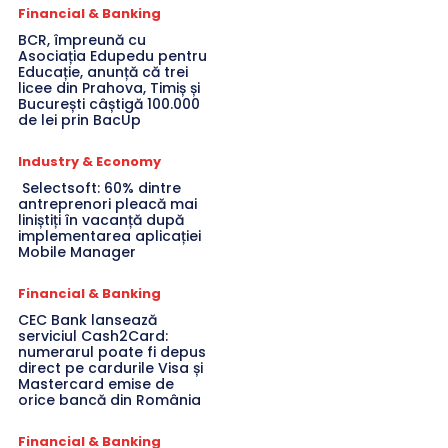
Financial & Banking
BCR, împreună cu
Asociația Edupedu pentru
Educație, anunță că trei
licee din Prahova, Timiș și
București câștigă 100.000
de lei prin BacUp
Industry & Economy
Selectsoft: 60% dintre
antreprenori pleacă mai
liniștiți în vacanță după
implementarea aplicației
Mobile Manager
Financial & Banking
CEC Bank lansează
serviciul Cash2Card:
numerarul poate fi depus
direct pe cardurile Visa și
Mastercard emise de
orice bancă din România
Financial & Banking