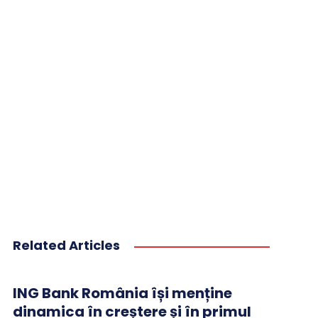
Related Articles
ING Bank România își menține
dinamica în creștere și în primul