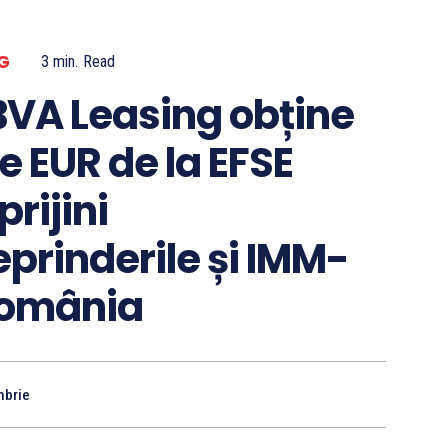
G
3
min.
Read
BVA Leasing obține
e EUR de la EFSE
prijini
prinderile și IMM-
 România
brie