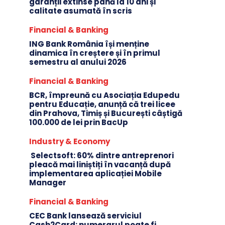
garanții extinse până la 10 ani și
calitate asumată în scris
Financial & Banking
ING Bank România își menține
dinamica în creștere și în primul
semestru al anului 2026
Financial & Banking
BCR, împreună cu Asociația Edupedu
pentru Educație, anunță că trei licee
din Prahova, Timiș și București câștigă
100.000 de lei prin BacUp
Industry & Economy
Selectsoft: 60% dintre antreprenori
pleacă mai liniștiți în vacanță după
implementarea aplicației Mobile
Manager
Financial & Banking
CEC Bank lansează serviciul
Cash2Card: numerarul poate fi