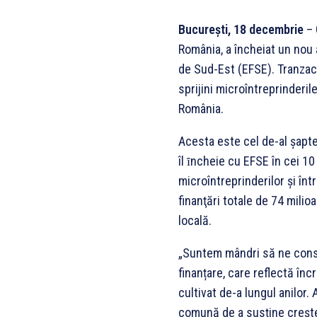
București, 18 decembrie
– 
România, a încheiat un nou
de Sud-Est (EFSE). Tranzacț
sprijini microîntreprinderile
România.
Acesta este cel de-al șapt
îl ȋncheie cu EFSE în cei 10
microîntreprinderilor și înt
finanţări totale de 74 milio
locală.
„Suntem mândri să ne cons
finanțare, care reflectă înc
cultivat de-a lungul anilor
comună de a susține crește