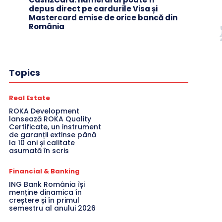
depus direct pe cardurile Visa și
Mastercard emise de orice bancă din
România
Topics
Real Estate
ROKA Development
lansează ROKA Quality
Certificate, un instrument
de garanții extinse până
la 10 ani și calitate
asumată în scris
Financial & Banking
ING Bank România își
menține dinamica în
creștere și în primul
semestru al anului 2026