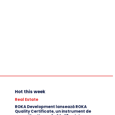
About
Events ATL&BTL
Industry
Financial & Banking
IT & C
Politics
Automotive
Entrepreneur
Real Estate
Sports
News
Annual Events
Contact
Hot this week
Real Estate
ROKA Development lansează ROKA
Quality Certificate, un instrument de