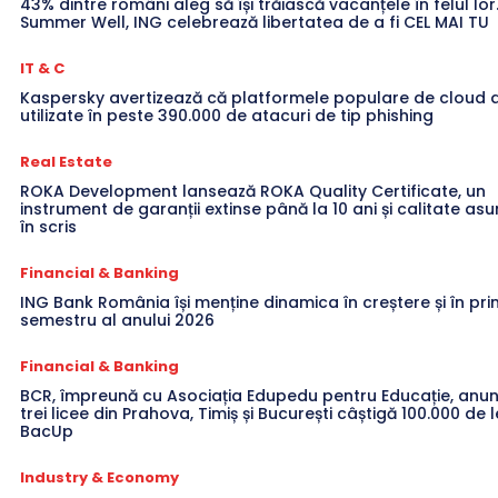
43% dintre români aleg să își trăiască vacanțele în felul lor
Summer Well, ING celebrează libertatea de a fi CEL MAI TU
IT & C
Kaspersky avertizează că platformele populare de cloud a
utilizate în peste 390.000 de atacuri de tip phishing
Real Estate
ROKA Development lansează ROKA Quality Certificate, un
instrument de garanții extinse până la 10 ani și calitate a
în scris
Financial & Banking
ING Bank România își menține dinamica în creștere și în pri
semestru al anului 2026
Financial & Banking
BCR, împreună cu Asociația Edupedu pentru Educație, anun
trei licee din Prahova, Timiș și București câștigă 100.000 de l
BacUp
Industry & Economy