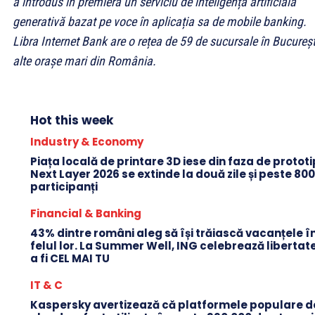
a introdus în premieră un serviciu de inteligență artificială
generativă bazat pe voce în aplicația sa de mobile banking.
Libra Internet Bank are o rețea de 59 de sucursale în Bucureșt
alte orașe mari din România.
Hot this week
Industry & Economy
Piața locală de printare 3D iese din faza de protot
Next Layer 2026 se extinde la două zile și peste 80
participanți
Financial & Banking
43% dintre români aleg să își trăiască vacanțele î
felul lor. La Summer Well, ING celebrează libertat
a fi CEL MAI TU
IT & C
Kaspersky avertizează că platformele populare d