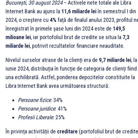
București, 30 august 2024
– Activele nete totale ale Libra
Internet Bank au ajuns la
11,6 miliarde lei
în semestrul I din
2024, o creștere cu
4%
față de finalul anului 2023, profitul n
înregistrat în primele șase luni din 2024 este de
149,5
milioane lei
, iar portofoliul brut de credite se situa la
7,3
miliarde lei
, potrivit rezultatelor financiare neauditate.
Nivelul surselor atrase de la clienți era de
9,7 miliarde lei
, l
iunie 2024, distribuția în funcție de categoria de clienți fiind
una echilibrată. Astfel, ponderea depozitelor constituite la
Libra Internet Bank avea următoarea structură:
Persoane fizice
: 34%
Persoane juridice
: 41%
Profesii Liberale
: 25%
În privința activității de
creditare
(portofoliul brut de credite