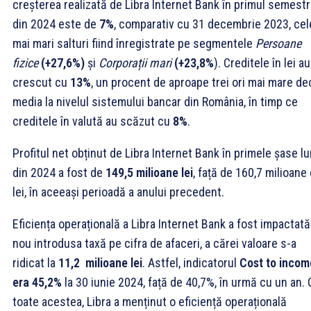
creșterea realizată de Libra Internet Bank în primul semest
din 2024 este de
7%
, comparativ cu 31 decembrie 2023, cel
mai mari salturi fiind înregistrate pe segmentele
Persoane
fizice
(+27,6%)
și
Corporații mari
(+23,8%
). Creditele în lei au
crescut cu
13%
, un procent de aproape trei ori mai mare de
media la nivelul sistemului bancar din România, în timp ce
creditele în valută au scăzut cu
8%
.
Profitul net obținut de Libra Internet Bank în primele șase lu
din 2024 a fost de
149,5 milioane lei
, față de 160,7 milioane
lei, în aceeași perioadă a anului precedent.
Eficiența operațională a Libra Internet Bank a fost impactată
nou introdusa taxă pe cifra de afaceri, a cărei valoare s-a
ridicat la
11,2 milioane lei
. Astfel, indicatorul
Cost to incom
era 45,2%
la 30 iunie 2024, față de 40,7%, în urmă cu un an. 
toate acestea, Libra a menținut o eficiență operațională