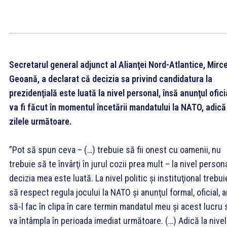
Secretarul general adjunct al Alianţei Nord-Atlantice, Mirc
Geoană, a declarat că decizia sa privind candidatura la
prezidenţială este luată la nivel personal, însă anunţul ofici
va fi făcut în momentul încetării mandatului la NATO, adică
zilele următoare.
”Pot să spun ceva – (…) trebuie să fii onest cu oamenii, nu
trebuie să te învârţi în jurul cozii prea mult – la nivel person
decizia mea este luată. La nivel politic şi instituţional trebui
să respect regula jocului la NATO şi anunţul formal, oficial, 
să-l fac în clipa în care termin mandatul meu şi acest lucru 
va întâmpla în perioada imediat următoare. (…) Adică la nivel