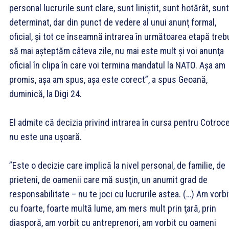
personal lucrurile sunt clare, sunt liniştit, sunt hotărât, sunt
determinat, dar din punct de vedere al unui anunţ formal,
oficial, şi tot ce înseamnă intrarea în următoarea etapă treb
să mai aşteptăm câteva zile, nu mai este mult şi voi anunţa
oficial în clipa în care voi termina mandatul la NATO. Aşa am
promis, aşa am spus, aşa este corect”, a spus Geoană,
duminică, la Digi 24.
El admite că decizia privind intrarea în cursa pentru Cotroc
nu este una uşoară.
”Este o decizie care implică la nivel personal, de familie, de
prieteni, de oamenii care mă susţin, un anumit grad de
responsabilitate – nu te joci cu lucrurile astea. (…) Am vorbi
cu foarte, foarte multă lume, am mers mult prin ţară, prin
diasporă, am vorbit cu antreprenori, am vorbit cu oameni