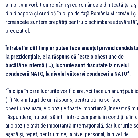
simpli, am vorbit cu românii şi cu româncele din toată ţara şi
din diasporă şi cred că în clipa de faţă România şi românii şi
româncele suntem pregătiţi pentru o schimbare adevărată”,
precizat el.
Întrebat în cât timp ar putea face anunţul privind candidat
la prezidenţiale, el a răspuns că ”este o chestiune de
bucătărie internă (…), lucrurile sunt discutate la nivelul
conducerii NATO, la nivelul viitoarei conduceri a NATO”.
”În clipa în care lucrurile vor fi clare, voi face un anunţ public
(…) Nu am fugit de un răspuns, pentru că nu se face
chestiunea asta, e o poziţie foarte importantă, înseamnă mu
răspundere, nu poţi să intri într-o campanie în condiţiile în 
ai o poziţie atât de importantă internaţională, dar lucrurile s
aşază şi, repet, pentru mine, la nivel personal, la nivel de