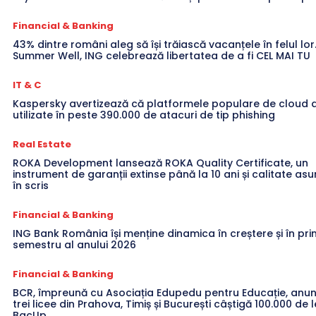
Financial & Banking
43% dintre români aleg să își trăiască vacanțele în felul lor
Summer Well, ING celebrează libertatea de a fi CEL MAI TU
IT & C
Kaspersky avertizează că platformele populare de cloud a
utilizate în peste 390.000 de atacuri de tip phishing
Real Estate
ROKA Development lansează ROKA Quality Certificate, un
instrument de garanții extinse până la 10 ani și calitate a
în scris
Financial & Banking
ING Bank România își menține dinamica în creștere și în pri
semestru al anului 2026
Financial & Banking
BCR, împreună cu Asociația Edupedu pentru Educație, anun
trei licee din Prahova, Timiș și București câștigă 100.000 de l
BacUp