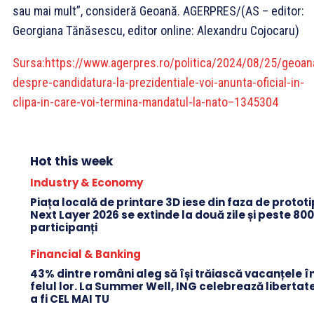
sau mai mult”, consideră Geoană. AGERPRES/(AS – editor:
Georgiana Tănăsescu, editor online: Alexandru Cojocaru)
Sursa:
https://www.agerpres.ro/politica/2024/08/25/geoan
despre-candidatura-la-prezidentiale-voi-anunta-oficial-in-
clipa-in-care-voi-termina-mandatul-la-nato–1345304
Hot this week
Industry & Economy
Piața locală de printare 3D iese din faza de protot
Next Layer 2026 se extinde la două zile și peste 80
participanți
Financial & Banking
43% dintre români aleg să își trăiască vacanțele î
felul lor. La Summer Well, ING celebrează libertat
a fi CEL MAI TU