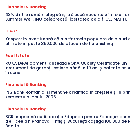
Financial & Banking
43% dintre români aleg să își trăiască vacanțele în felul lor
Summer Well, ING celebrează libertatea de a fi CEL MAI TU
IT & C
Kaspersky avertizează că platformele populare de cloud a
utilizate în peste 390.000 de atacuri de tip phishing
Real Estate
ROKA Development lansează ROKA Quality Certificate, un
instrument de garanții extinse până la 10 ani și calitate a
în scris
Financial & Banking
ING Bank România își menține dinamica în creștere și în pri
semestru al anului 2026
Financial & Banking
BCR, împreună cu Asociația Edupedu pentru Educație, anun
trei licee din Prahova, Timiș și București câștigă 100.000 de l
BacUp