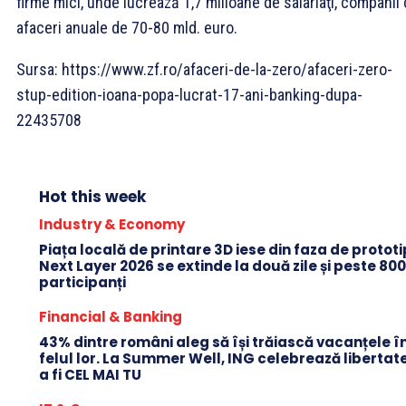
firme mici, unde lucrează 1,7 milioane de salariaţi, companii
afaceri anuale de 70-80 mld. euro.
Sursa: https://www.zf.ro/afaceri-de-la-zero/afaceri-zero-
stup-edition-ioana-popa-lucrat-17-ani-banking-dupa-
22435708
Hot this week
Industry & Economy
Piața locală de printare 3D iese din faza de protot
Next Layer 2026 se extinde la două zile și peste 80
participanți
Financial & Banking
43% dintre români aleg să își trăiască vacanțele î
felul lor. La Summer Well, ING celebrează libertat
a fi CEL MAI TU