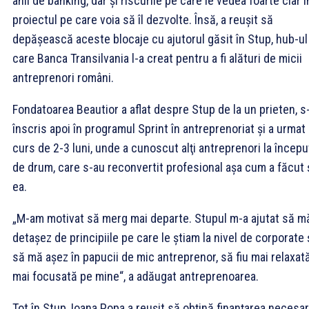
anii de banking, dar şi riscurile pe care le vedea foarte clar î
proiectul pe care voia să îl dezvolte. Însă, a reuşit să
depăşească aceste blocaje cu ajutorul găsit în Stup, hub-ul
care Banca Transilvania l-a creat pentru a fi alături de micii
antreprenori români.
Fondatoarea Beautior a aflat despre Stup de la un prieten, s
înscris apoi în programul Sprint în antreprenoriat şi a urmat
curs de 2-3 luni, unde a cunoscut alţi antreprenori la începu
de drum, care s-au reconvertit profesional aşa cum a făcut 
ea.
„M-am motivat să merg mai departe. Stupul m-a ajutat să m
detaşez de principiile pe care le ştiam la nivel de corporate 
să mă aşez în papucii de mic antreprenor, să fiu mai relaxată
mai focusată pe mine“, a adăugat antreprenoarea.
Tot în Stup, Ioana Popa a reuşit să obţină finanţarea necesa