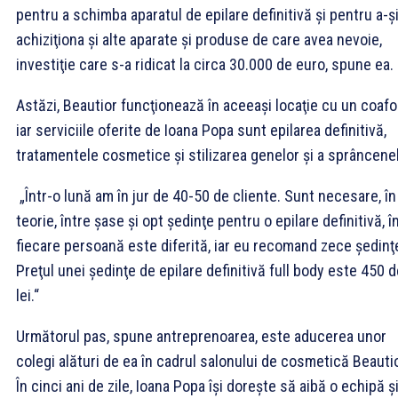
pentru a schimba aparatul de epilare definitivă şi pentru a-ş
achiziţiona şi alte aparate şi produse de care avea nevoie,
investiţie care s-a ridicat la circa 30.000 de euro, spune ea.
Astăzi, Beautior funcţionează în aceeaşi locaţie cu un coafor
iar serviciile oferite de Ioana Popa sunt epilarea definitivă,
tratamentele cosmetice şi stilizarea genelor şi a sprâncenel
„Într-o lună am în jur de 40-50 de cliente. Sunt necesare, în
teorie, între şase şi opt şedinţe pentru o epilare definitivă, î
fiecare persoană este diferită, iar eu recomand zece şedinţ
Preţul unei şedinţe de epilare definitivă full body este 450 
lei.“
Următorul pas, spune antreprenoarea, este aducerea unor
colegi alături de ea în cadrul salonului de cosmetică Beautio
În cinci ani de zile, Ioana Popa îşi doreşte să aibă o echipă ş