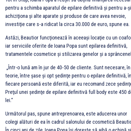
pentru a schimba aparatul de epilare definitivă şi pentru a-ş
achiziţiona şi alte aparate şi produse de care avea nevoie,
investiţie care s-a ridicat la circa 30.000 de euro, spune ea.
Astăzi, Beautior funcţionează în aceeaşi locaţie cu un coafor
iar serviciile oferite de Ioana Popa sunt epilarea definitivă,
tratamentele cosmetice şi stilizarea genelor şi a sprâncenel
„Într-o lună am în jur de 40-50 de cliente. Sunt necesare, în
teorie, între şase şi opt şedinţe pentru o epilare definitivă, î
fiecare persoană este diferită, iar eu recomand zece şedinţ
Preţul unei şedinţe de epilare definitivă full body este 450 
lei.“
Următorul pas, spune antreprenoarea, este aducerea unor
colegi alături de ea în cadrul salonului de cosmetică Beautio
În cinci ani de zile, Ioana Popa îşi doreşte să aibă o echipă ş