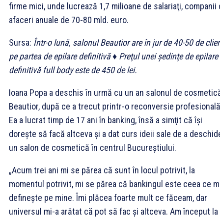
firme mici, unde lucrează 1,7 milioane de salariaţi, companii
afaceri anuale de 70-80 mld. euro.
Sursa:
Într-o lună, salonul Beautior are în jur de 40-50 de clie
pe partea de epilare definitivă ♦ Preţul unei şedinţe de epilare
definitivă full body este de 450 de lei.
Ioana Popa a deschis în urmă cu un an salonul de cosmetic
Beautior, după ce a trecut printr-o reconversie profesională
Ea a lucrat timp de 17 ani în banking, însă a simţit că îşi
doreşte să facă altceva şi a dat curs ideii sale de a deschid
un salon de cosmetică în centrul Bucureştiului.
„Acum trei ani mi se părea că sunt în locul potrivit, la
momentul potrivit, mi se părea că bankingul este ceea ce 
defineşte pe mine. Îmi plăcea foarte mult ce făceam, dar
universul mi-a arătat că pot să fac şi altceva. Am început la