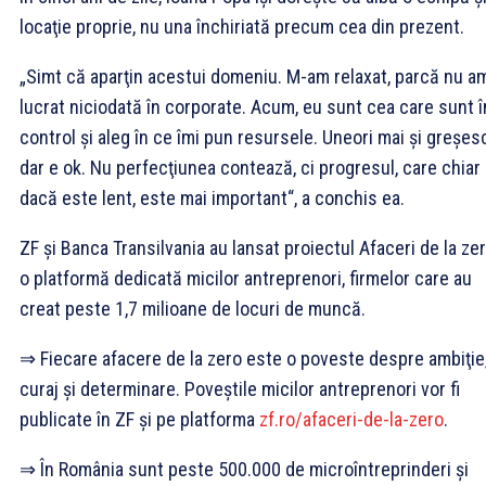
locaţie proprie, nu una închiriată precum cea din prezent.
„Simt că aparţin acestui domeniu. M-am relaxat, parcă nu a
lucrat niciodată în corporate. Acum, eu sunt cea care sunt î
control şi aleg în ce îmi pun resursele. Uneori mai şi greşes
dar e ok. Nu perfecţiunea contează, ci progresul, care chiar
dacă este lent, este mai important“, a conchis ea.
ZF şi Banca Transilvania au lansat proiectul Afaceri de la zer
o platformă dedicată micilor antreprenori, firmelor care au
creat peste 1,7 milioane de locuri de muncă.
⇒ Fiecare afacere de la zero este o poveste despre ambiţie
curaj şi determinare. Poveştile micilor antreprenori vor fi
publicate în ZF şi pe platforma
zf.ro/afaceri-de-la-zero
.
⇒ În România sunt peste 500.000 de microîntreprinderi şi