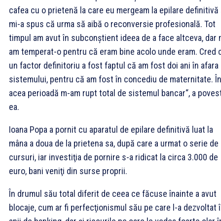
cafea cu o prietenă la care eu mergeam la epilare definitivă 
mi-a spus că urma să aibă o reconversie profesională. Tot
timpul am avut în subconştient ideea de a face altceva, dar 
am temperat-o pentru că eram bine acolo unde eram. Cred 
un factor definitoriu a fost faptul că am fost doi ani în afara
sistemului, pentru că am fost în concediu de maternitate. Î
acea perioadă m-am rupt total de sistemul bancar“, a povest
ea.
Ioana Popa a pornit cu aparatul de epilare definitivă luat la
mâna a doua de la prietena sa, după care a urmat o serie de
cursuri, iar investiţia de pornire s-a ridicat la circa 3.000 de
euro, bani veniţi din surse proprii.
În drumul său total diferit de ceea ce făcuse înainte a avut
blocaje, cum ar fi perfecţionismul său pe care l-a dezvoltat 