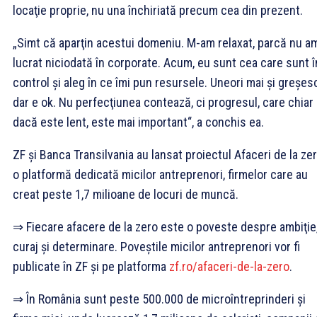
locaţie proprie, nu una închiriată precum cea din prezent.
„Simt că aparţin acestui domeniu. M-am relaxat, parcă nu a
lucrat niciodată în corporate. Acum, eu sunt cea care sunt î
control şi aleg în ce îmi pun resursele. Uneori mai şi greşes
dar e ok. Nu perfecţiunea contează, ci progresul, care chiar
dacă este lent, este mai important“, a conchis ea.
ZF şi Banca Transilvania au lansat proiectul Afaceri de la zer
o platformă dedicată micilor antreprenori, firmelor care au
creat peste 1,7 milioane de locuri de muncă.
⇒ Fiecare afacere de la zero este o poveste despre ambiţie
curaj şi determinare. Poveştile micilor antreprenori vor fi
publicate în ZF şi pe platforma
zf.ro/afaceri-de-la-zero
.
⇒ În România sunt peste 500.000 de microîntreprinderi şi