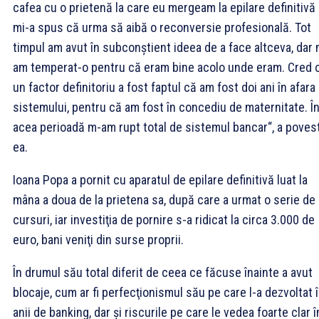
cafea cu o prietenă la care eu mergeam la epilare definitivă 
mi-a spus că urma să aibă o reconversie profesională. Tot
timpul am avut în subconştient ideea de a face altceva, dar 
am temperat-o pentru că eram bine acolo unde eram. Cred 
un factor definitoriu a fost faptul că am fost doi ani în afara
sistemului, pentru că am fost în concediu de maternitate. Î
acea perioadă m-am rupt total de sistemul bancar“, a povest
ea.
Ioana Popa a pornit cu aparatul de epilare definitivă luat la
mâna a doua de la prietena sa, după care a urmat o serie de
cursuri, iar investiţia de pornire s-a ridicat la circa 3.000 de
euro, bani veniţi din surse proprii.
În drumul său total diferit de ceea ce făcuse înainte a avut
blocaje, cum ar fi perfecţionismul său pe care l-a dezvoltat 
anii de banking, dar şi riscurile pe care le vedea foarte clar î