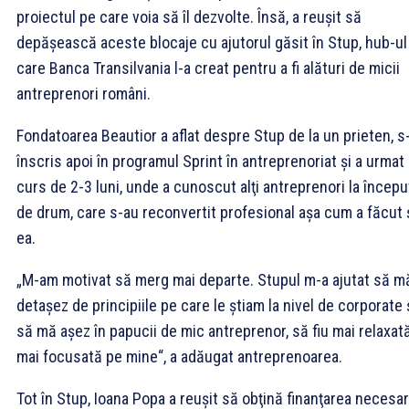
proiectul pe care voia să îl dezvolte. Însă, a reuşit să
depăşească aceste blocaje cu ajutorul găsit în Stup, hub-ul
care Banca Transilvania l-a creat pentru a fi alături de micii
antreprenori români.
Fondatoarea Beautior a aflat despre Stup de la un prieten, s
înscris apoi în programul Sprint în antreprenoriat şi a urmat
curs de 2-3 luni, unde a cunoscut alţi antreprenori la începu
de drum, care s-au reconvertit profesional aşa cum a făcut 
ea.
„M-am motivat să merg mai departe. Stupul m-a ajutat să m
detaşez de principiile pe care le ştiam la nivel de corporate 
să mă aşez în papucii de mic antreprenor, să fiu mai relaxată
mai focusată pe mine“, a adăugat antreprenoarea.
Tot în Stup, Ioana Popa a reuşit să obţină finanţarea necesa