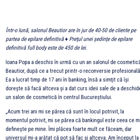
Într-o lună, salonul Beautior are în jur de 40-50 de cliente pe
partea de epilare definitivă ♦ Preţul unei şedinţe de epilare
definitivă full body este de 450 de lei.
Ioana Popa a deschis în urmă cu un an salonul de cosmetic
Beautior, după ce a trecut printr-o reconversie profesională
Ea a lucrat timp de 17 ani în banking, însă a simţit că îşi
doreşte să facă altceva şi a dat curs ideii sale de a deschid
un salon de cosmetică în centrul Bucureştiului.
„Acum trei ani mi se părea că sunt în locul potrivit, la
momentul potrivit, mi se părea că bankingul este ceea ce 
defineşte pe mine. Îmi plăcea foarte mult ce făceam, dar
universul mi-a arătat că pot să fac şi altceva. Am început la