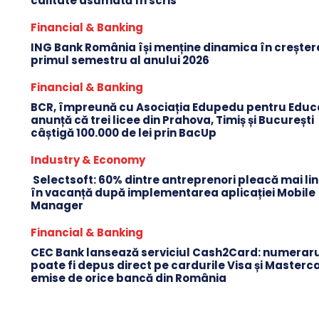
calitate asumată în scris
Financial & Banking
ING Bank România își menține dinamica în creștere
primul semestru al anului 2026
Financial & Banking
BCR, împreună cu Asociația Edupedu pentru Educa
anunță că trei licee din Prahova, Timiș și București
câștigă 100.000 de lei prin BacUp
Industry & Economy
Selectsoft: 60% dintre antreprenori pleacă mai lini
în vacanță după implementarea aplicației Mobile
Manager
Financial & Banking
CEC Bank lansează serviciul Cash2Card: numerar
poate fi depus direct pe cardurile Visa și Masterc
emise de orice bancă din România