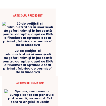
ARTICOLUL PRECEDENT
20 de polițiști și
administratori ai unor școli
de șoferi, trimiși în judecată
pentru corupție, după ce DNA
a finalizat al optulea dosar
privind „fabrica de permise”
de la Suceava
ARTICOLUL URMĂTOR