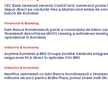
CEC Bank lansează serviciul Cash2Card: numerarul poate f
depus direct pe cardurile Visa și Mastercard emise de oric
bancă din România
Financial & Banking
Exim Banca Românească, parte a consorțiului de bănci ca
finanțează dezvoltarea MOOV Leasing și extinderea leasing
operațional în România
Industry & Economy
Anytime România și BRD Groupe Société Générale integre
asigurarea RCA direct în aplicația YOU BRD
Industry & Economy
NestPlus semnează cu Exim Banca Românească o finanțare
milioane de euro pentru Brăila Plaza, primul street mall din 