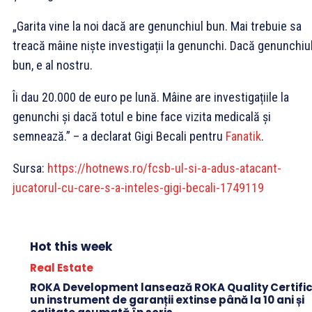
„Garita vine la noi dacă are genunchiul bun. Mai trebuie sa
treacă mâine niște investigații la genunchi. Dacă genunchiu
bun, e al nostru.
Îi dau 20.000 de euro pe lună. Mâine are investigațiile la
genunchi și dacă totul e bine face vizita medicală și
semnează.” – a declarat Gigi Becali pentru
Fanatik
.
Sursa:
https://hotnews.ro/fcsb-ul-si-a-adus-atacant-
jucatorul-cu-care-s-a-inteles-gigi-becali-1749119
Hot this week
Real Estate
ROKA Development lansează ROKA Quality Certific
un instrument de garanții extinse până la 10 ani și